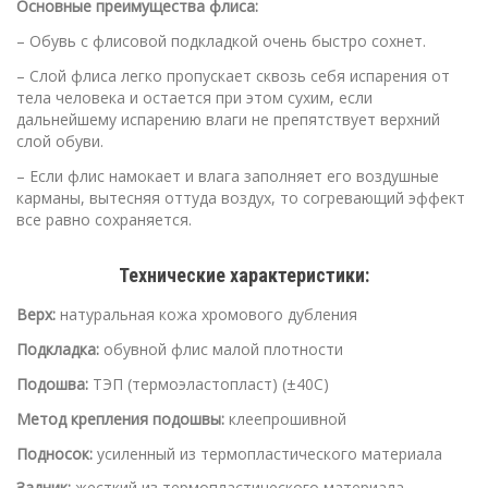
Основные преимущества флиса:
– Обувь с флисовой подкладкой очень быстро сохнет.
– Слой флиса легко пропускает сквозь себя испарения от
тела человека и остается при этом сухим, если
дальнейшему испарению влаги не препятствует верхний
слой обуви.
– Если флис намокает и влага заполняет его воздушные
карманы, вытесняя оттуда воздух, то согревающий эффект
все равно сохраняется.
Технические характеристики:
Верх:
натуральная кожа хромового дубления
Подкладка:
обувной флис малой плотности
Подошва:
ТЭП (термоэластопласт) (±40C)
Метод крепления подошвы:
клеепрошивной
Подносок:
усиленный из термопластического материала
Задник:
жесткий из термопластического материала