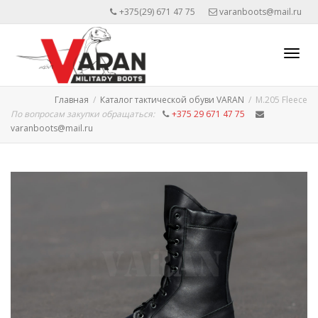
+375(29) 671 47 75
varanboots@mail.ru
Toggl
Главная
Каталог тактической обуви VARAN
M.205 Fleece
По вопросам закупки обращаться:
+375 29 671 47 75
varanboots@mail.ru
navig